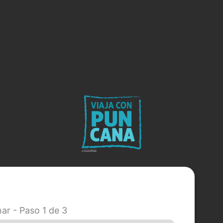
nar
-
Paso
1
de 3