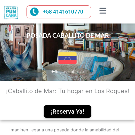
Ir
al
+58 4141610770
contenido
POSADA CABALLITO DE MAR
⭐⭐⭐
Regresar al inicio
¡Caballito de Mar: Tu hogar en Los Roques!
¡Reserva Ya!
Imaginen llegar a una posada donde la amabilidad del